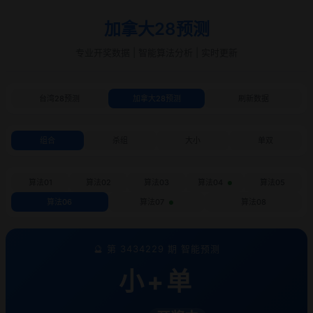
加拿大28预测
专业开奖数据 | 智能算法分析 | 实时更新
台湾28预测
加拿大28预测
刷新数据
组合
杀组
大小
单双
算法01
算法02
算法03
算法04
算法05
算法06
算法07
算法08
🔮 第 3434229 期 智能预测
小+单