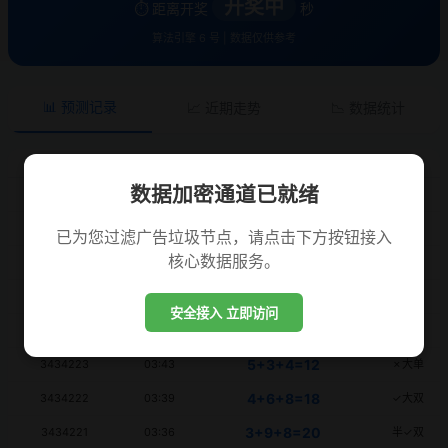
开奖中
⏱️ 距离开奖
秒
算法引擎 6 号 | 数据仅供参考
📊 预测记录
📈 近期走势
📉 数据统计
期号
时间
开奖
预测
数据加密通道已就绪
1+7+3=11
3434228
04:00
✗大双
6+5+5=16
3434227
03:57
半✓大
已为您过滤广告垃圾节点，请点击下方按钮接入
核心数据服务。
2+0+6=08
3434226
03:53
半✓小
7+8+4=19
3434225
03:50
✓大单
安全接入 立即访问
8+7+9=24
3434224
03:46
半✓大
5+3+4=12
3434223
03:43
✗大单
4+6+8=18
3434222
03:39
✓大双
3+9+8=20
3434221
03:36
半✓双