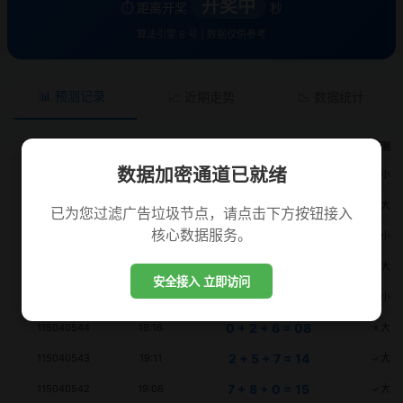
开奖中
⏱️ 距离开奖
秒
算法引擎 6 号 | 数据仅供参考
📊 预测记录
📈 近期走势
📉 数据统计
期号
时间
开奖
预测
数据加密通道已就绪
5 + 7 + 0 = 12
115040549
19:41
✓小
7 + 0 + 1 = 08
115040548
19:36
✗大
已为您过滤广告垃圾节点，请点击下方按钮接入
核心数据服务。
5 + 2 + 9 = 16
115040547
19:30
✗小
1 + 8 + 5 = 14
115040546
19:26
✓大
安全接入 立即访问
4 + 3 + 6 = 13
115040545
19:21
✓小
0 + 2 + 6 = 08
115040544
19:16
✗大
2 + 5 + 7 = 14
115040543
19:11
✓大
7 + 8 + 0 = 15
115040542
19:06
✓大